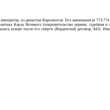
 император, из династии Каролингов. Его завоевания (в 773-774 
олитика Карла Великого (покровительство церкви, судебная и
ась вскоре после его смерти (Верденский договор, 843). Имен