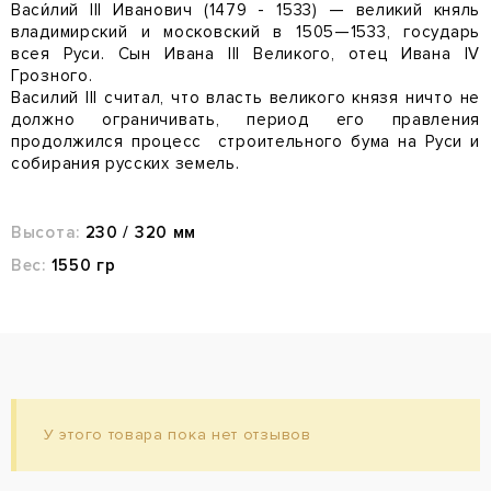
Васи́лий III Иванович (1479
- 1533
) — великий княль
владимирский и московский в 1505—1533, государь
всея Руси. Сын Ивана III Великого, отец Ивана IV
Грозного.
Василий III считал, что власть великого князя ничто не
должно ограничивать, период его правления
продолжился процесс строительного бума на Руси и
собирания русских земель.
Высота:
230 / 320 мм
Вес:
1550 гр
У этого товара пока нет отзывов