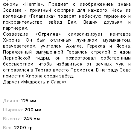
фирмы «Hermle». Предмет с изображением знака
Зодиака - приятный сюрприз для каждого. Часы из
коллекции «Галактика» подарят небесную гармонию и
покровительство звёзд Вам, Вашим друзьям и
партнерам.
Созвездие «
Стрелец
» символизирует кентавра
Хирона. Он был отличным лучником, музыкантом,
врачевателем, учителем Ахилла, Геракла и Ясона.
Пораженный выпущенной Гераклом стрелой с ядом
Лернейской гидры, он пожертвовал собственным
бессмертием, чтобы избавиться от вечных мук, и
отправился в Тартар вместо Прометея. В награду Зевс
поместил Хирона среди звёзд.
Дарует «Мудрость и Славу».
Длина:
125 мм
Ширина:
200 мм
Высота:
245 мм
Вес:
2200 гр