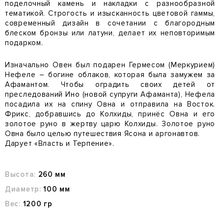
поделочный камень и накладки с разнообразной
тематикой. Строгость и изысканность цветовой гаммы,
современный дизайн в сочетании с благородным
блеском бронзы или латуни, делает их неповторимым
подарком.
Изначально Овен был подарен Гермесом (Меркурием)
Нефеле – богине облаков, которая была замужем за
Афамантом. Чтобы оградить своих детей от
преследований Ино (новой супруги Афаманта), Нефела
посадила их на спину Овна и отправила на Восток.
Фрикс, добравшись до Колхиды, принёс Овна и его
золотое руно в жертву царю Колхиды. Золотое руно
Овна было целью путешествия Ясона и аргонавтов.
Дарует «Власть и Терпение».
Высота:
260 мм
Диаметр:
100 мм
Вес:
1200 гр