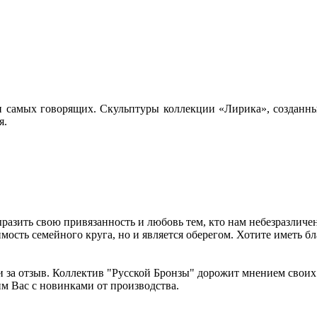
и самых говорящих. Скульптуры коллекции «Лирика», созданны
я.
выразить свою привязанность и любовь тем, кто нам небезразлич
имость семейного круга, но и является оберегом. Хотите иметь б
 и за отзыв. Коллектив "Русской Бронзы" дорожит мнением свои
им Вас с новинками от производства.