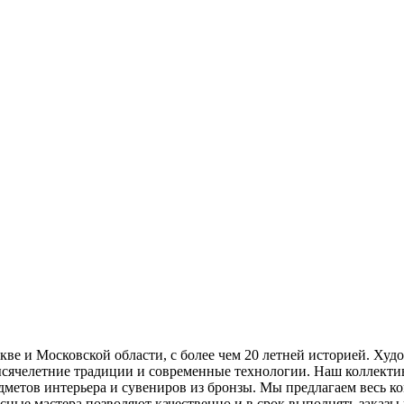
ве и Московской области, с более чем 20 летней историей. Худ
тысячелетние традиции и современные технологии. Наш коллект
метов интерьера и сувениров из бронзы. Мы предлагаем весь ко
сные мастера позволяют качественно и в срок выполнять заказы 