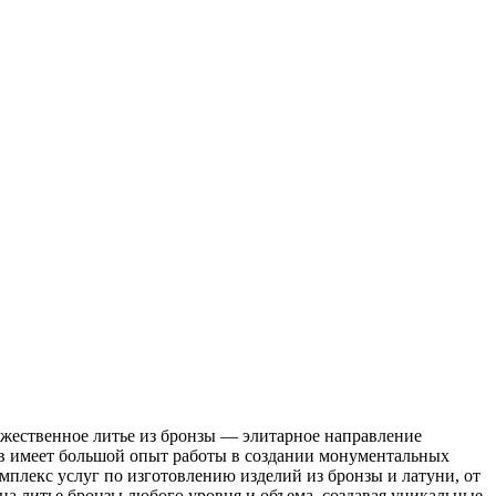
ожественное литье из бронзы — элитарное направление
ив имеет большой опыт работы в создании монументальных
мплекс услуг по изготовлению изделий из бронзы и латуни, от
на литье бронзы любого уровня и объема, создавая уникальные