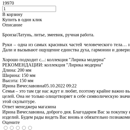
19970
В корзину
Купить в один клик
Описание
Бронза/Латунь, литье, змеевик, ручная работа.
Руки – одна из самых красивых частей человеческого тела… 
Дали и вызывают ощущение единства духа, гармонии и довери
Хорошо подходит с...:
коллекция "Лирика модерна"
РЕКОМЕНДАЦИИ:
коллекция "Лирика модерна"
Длина:
200 мм
Ширина:
150 мм
Высота:
150 мм
Ирина Вячеславовна
05.10.2022 09:22
Семья – это там где нас ждут и любят, поэтому крайне важно 
целей. Она не только олицетворяет в себе символическую знач
этой скульптуре.
Ответ менеджера магазина
Ирина Вячеславовна, доброго дня. Благодарим Вас за покупку
изделий. Будем рады видеть Вас вновь и обязательно познаком
Оцените