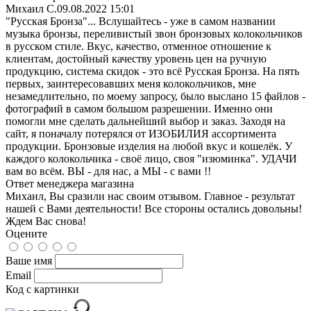
Михаил С.
09.08.2022 15:01
"Русская Бронза"... Вслушайтесь - уже в самом названии
музыка бронзы, переливистый звон бронзовых колокольчиков
в русском стиле. Вкус, качество, отменное отношение к
клиентам, достойный качеству уровень цен на ручную
продукцию, система скидок - это всё Русская Бронза. На пять
первых, заинтересовавших меня колокольчиков, мне
незамедлительно, по моему запросу, было выслано 15 файлов -
фотографий в самом большом разрешении. Именно они
помогли мне сделать дальнейший выбор и заказ. Заходя на
сайт, я поначалу потерялся от ИЗОБИЛИЯ ассортимента
продукции. Бронзовые изделия на любой вкус и кошелёк. У
каждого колокольчика - своё лицо, своя "изюминка". УДАЧИ
вам во всём. ВЫ - для нас, а МЫ - с вами !!
Ответ менеджера магазина
Михаил, Вы сразили нас своим отзывом. Главное - результат
нашей с Вами деятельности! Все стороны остались довольны!
Ждем Вас снова!
Оцените
Ваше имя
Email
Код с картинки