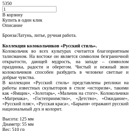
5350
В корзину
Купить в один клик
Описание
Бронза/Латунь, литье, ручная работа.
Коллекция колокольчиков «Русский стиль».
Колокольчик во всех культурах считается благоприятным
талисманом. На востоке он является символом безграничной
открытости, дающей мудрость, на западе – символом
праздника, радости и оберегом. Чистый и нежный звон
колокольчиков способен разбудить в человеке светлые и
добрые чувства.
В коллекции «Русский стиль» представлены реплики на
работы известных скульпторов в стиле «историзм», такими
как «Ямщик», «Золотарь», «Мальчик на стоге». Колокольчики
«Матрешка», «Гостеприимство», «Детство», «Ожидание»,
«Русский пляс», «Русская краса», «Барыня» отражают русский
национальный дух и колорит.
Высота:
125 мм
Диаметр:
55 мм
Вес:
510 гр