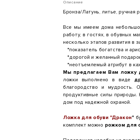
Описание
Бронза/Латунь, литье, ручная 
Все мы имеем дома небольшой
работу, в гостях, в обувных м
несколько этапов развития в 
*
показатель богатства и ари
*
дорогой и желанный подаро
*
неотъемлемый атрибут в ка
Мы предлагаем Вам ложку 
ложки выполнено в виде
д
благородство и мудрость. 
продуктивные силы природы. 
дом под надежной охраной.
Ложка для обуви "Дракон
"
бу
комплект можно
рожком для 