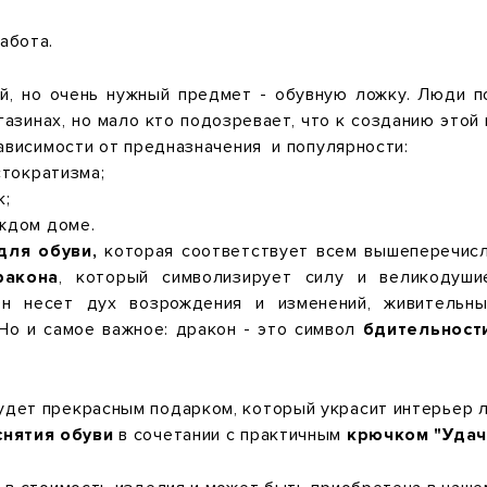
работа.
, но очень нужный предмет - обувную ложку. Люди п
агазинах, но мало кто подозревает, что к созданию этой
зависимости от предназначения и популярности:
стократизма;
к;
ждом доме.
для обуви,
которая соответствует всем вышеперечисл
ракона
, который символизирует силу и великодуши
Он несет дух возрождения и изменений, живительны
Но и самое важное: дракон - это символ
бдительност
дет прекрасным подарком, который украсит интерьер 
снятия обуви
в сочетании с практичным
крючком "Удач