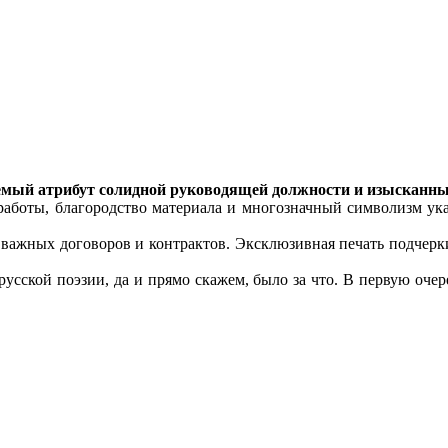
млемый атрибут солидной руководящей должности и изыскан
аботы, благородство материала и многозначный символизм укаж
ь важных договоров и контрактов. Эксклюзивная печать подчерки
ской поэзии, да и прямо скажем, было за что. В первую очередь