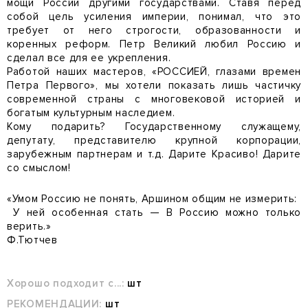
мощи России другими государствами. Ставя перед
собой цель усиления империи, понимал, что это
требует от него строгости, образованности и
коренных реформ. Петр Великий любил Россию и
сделал все для ее укрепления.
Работой наших мастеров, «РОССИЕЙ, глазами времен
Петра Первого», мы хотели показать лишь частичку
современной страны с многовековой историей и
богатым культурным наследием.
Кому подарить? Государственному служащему,
депутату, представителю крупной корпорации,
зарубежным партнерам и т.д. Дарите Красиво! Дарите
со смыслом!
«Умом Россию не понять, Аршином общим не измерить:
У ней особенная стать — В Россию можно только
верить.»
Ф.Тютчев
Хорошо подходит с...:
шт
РЕКОМЕНДАЦИИ:
шт