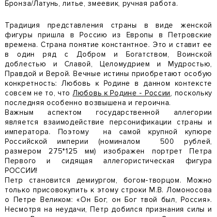
Бронза/Латунь, литье, змеевик, ручная работа.
Традиция представления страны в виде женской
фигуры пришла в Россию из Европы в Петровские
времена. Страна понятие константное. Это и ставит ее
в один ряд с Добром и Богатством, Воинской
доблестью и Славой, Целомудрием и Мудростью,
Правдой и Верой. Вечные истины приобретают особую
конкретность: Любовь к Родине в данном контексте
совсем не то, что
Любовь к Родине - России
, поскольку
последняя особенно возвышена и героична.
Важным аспектом государственной аллегории
является взаимодействие персонификации страны и
императора. Поэтому на самой крупной купюре
Российской империи (номиналом 500 рублей,
размером 275*125 мм) изображен портрет Петра
Первого и сидящая аллегористическая фигура
РОССИИ!
Петр становится демиургом, богом-творцом. Можно
только присовокупить к этому строки М.В. Ломоносова
о Петре Великом: «Он Бог, он Бог твой был, Россия».
Несмотря на неудачи, Петр добился признания силы и