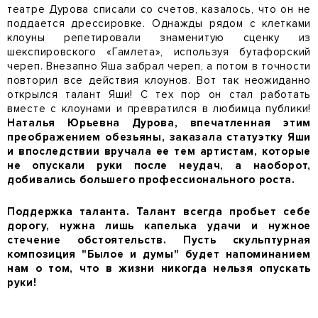
театре Дурова списали со счетов, казалось, что он не
поддается дрессировке. Однажды рядом с клетками
клоуны репетировали знаменитую сценку из
шекспировского «Гамлета», используя бутафорский
череп. Внезапно Яша забрал череп, а потом в точности
повторил все действия клоунов. Вот так неожиданно
открылся талант Яши! С тех пор он стал работать
вместе с клоунами и превратился в любимца публики!
Наталья Юрьевна Дурова, впечатленная этим
преображением обезьяны, заказала статуэтку Яши
и впоследствии вручала ее тем артистам, которые
не опускали руки после неудач, а наоборот,
добивались большего профессионального роста.
Поддержка таланта. Талант всегда пробьет себе
дорогу, нужна лишь капелька удачи и нужное
стечение обстоятельств. Пусть скульптурная
композиция "Былое и думы" будет напоминанием
нам о том, что в жизни никогда нельзя опускать
руки!