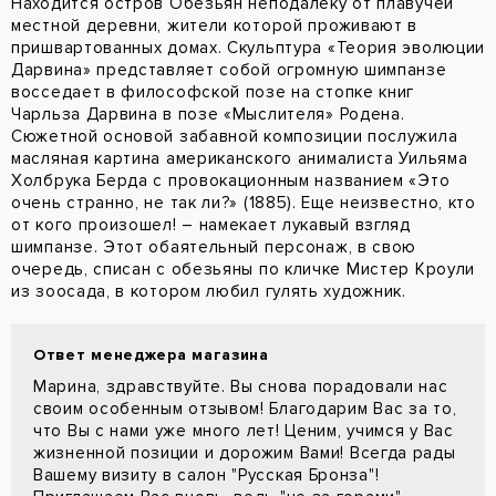
Находится остров Обезьян неподалеку от плавучей
местной деревни, жители которой проживают в
пришвартованных домах. Скульптура «Теория эволюции
Дарвина» представляет собой огромную шимпанзе
восседает в философской позе на стопке книг
Чарльза Дарвина в позе «Мыслителя» Родена.
Сюжетной основой забавной композиции послужила
масляная картина американского анималиста Уильяма
Холбрука Берда с провокационным названием «Это
очень странно, не так ли?» (1885). Еще неизвестно, кто
от кого произошел! – намекает лукавый взгляд
шимпанзе. Этот обаятельный персонаж, в свою
очередь, списан с обезьяны по кличке Мистер Кроули
из зоосада, в котором любил гулять художник.
Ответ менеджера магазина
Марина, здравствуйте. Вы снова порадовали нас
своим особенным отзывом! Благодарим Вас за то,
что Вы с нами уже много лет! Ценим, учимся у Вас
жизненной позиции и дорожим Вами! Всегда рады
Вашему визиту в салон "Русская Бронза"!