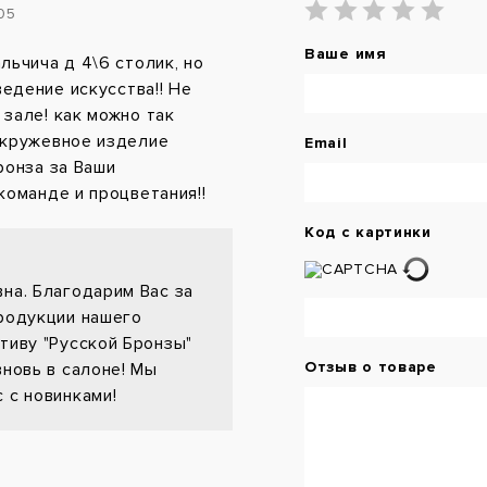
:05
Ваше имя
льчича д 4\6 столик, но
ведение искусства!! Не
зале! как можно так
 кружевное изделие
Email
ронза за Ваши
команде и процветания!!
Код с картинки
на. Благодарим Вас за
продукции нашего
тиву "Русской Бронзы"
Отзыв о товаре
вновь в салоне! Мы
 с новинками!