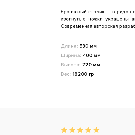
Бронзовый столик – геридон с
изогнутые ножки украшены а
Современная авторская разраб
Длина:
530 мм
Ширина:
400 мм
Высота:
720 мм
Вес:
18200 гр