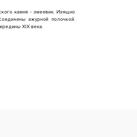
ского камня - змеевик. Изящно
соединены ажурной полочкой.
ередины ХIХ века.